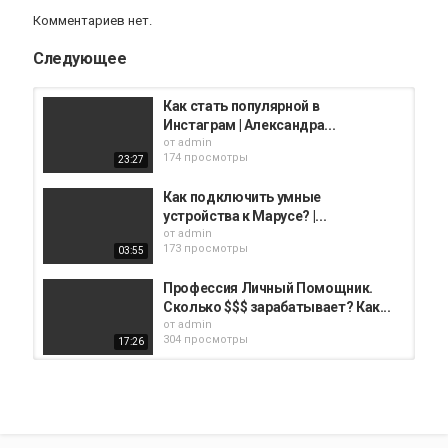
Комментариев нет.
Следующее
Как стать популярной в
Инстаграм | Александра...
от
admin
174 просмотры
23:27
Как подключить умные
устройства к Марусе? |...
от
admin
173 просмотры
03:55
Профессия Личный Помощник.
Сколько $$$ зарабатывает? Как...
от
admin
304 просмотры
17:26
Как найти помощника? Ваш
личный ассистент. Бизнес...
от
admin
319 просмотры
07:33