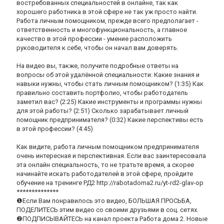
востребованных специальностей в онлайне, так как
хорошего работника в этой сфере не так уж просто найти.
Работа личным помощником, прежде всего предполагает -
ответственность и многофункциональность, а главное
качество в этой профессии - умение расположить
руководителя к себе, чтобы он начал вам доверять.
На видео вы, также, получите подробные ответы на
вопросы об этой удалённой специальности: Какие знания и
навыки нужны, чтобы стать личным помощником? (1:35) Как
правильно составить портфолио, чтобы работодатель
заметил вас? (2:25) Какие инструменты и программы нужны
для этой работы? (2:51) Сколько зарабатывает личный
помощник предпринимателя? (0:32) Какие перспективы есть
в этой профессии? (4:45)
Как видите, работа личным помощником предпринимателя
очень интересная и перспективная. Если вас заинтересовала
эта онлайн специальность, то не тратьте время, а скорее
начинайте искать работодателей в этой сфере, пройдите
обучение на тренинге РД2 http://rabotadoma2.ru/yt-rd2-glav-op
**************
❶Если Вам понравилось это видео, БОЛЬШАЯ ПРОСЬБА,
ПОДЕЛИТЕСЬ этим видео со своими друзьями в соц. сетях.
❷ПОДПИСЫВАЙТЕСЬ на канал проекта Работа дома 2. Новые