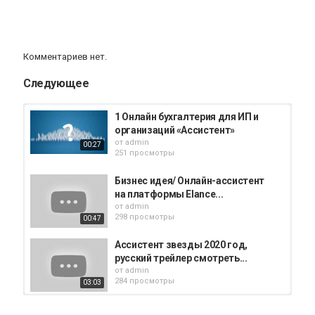
Комментариев нет.
Следующее
1 Онлайн бухгалтерия для ИП и
организаций «Ассистент»
от
admin
00:27
251 просмотры
Бизнес идея/ Онлайн-ассистент
на платформы Elance...
от
admin
298 просмотры
00:47
Ассистент звезды 2020 год,
русский трейлер смотреть...
от
admin
284 просмотры
03:03
INOVA - персональный