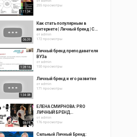
от
admin
255 просмотры
1:11:34
Как стать популярным в
интернете | Личный бренд | С...
от
admin
172 просмотры
06:39
Личный бренд преподавателя
ВУЗа
от
admin
150 просмотры
1:28:16
Личный бренд и его развитие
от
admin
171 просмотры
1:34:08
ЕЛЕНА СМИРНОВА: PRO
ЛИЧНЫЙ БРЕНД...
от
admin
176 просмотры
59:14
Сильный Личный Бренд: