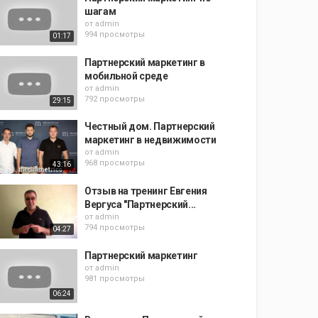
шагам
от
admin
994 просмотры
01:17
Партнерский маркетинг в
мобильной среде
от
admin
792 просмотры
29:15
Честный дом. Партнерский
маркетинг в недвижимости
от
admin
968 просмотры
43:16
Отзыв на тренинг Евгения
Вергуса "Партнерский...
от
admin
794 просмотры
04:27
Партнерский маркетинг
от
admin
981 просмотры
06:24