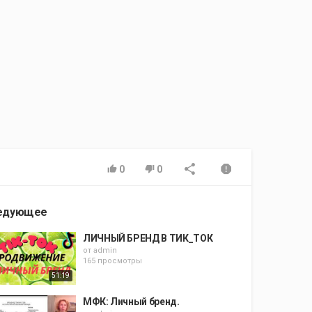
0
0
едующее
ЛИЧНЫЙ БРЕНД В ТИК_ТОК
от
admin
165 просмотры
51:19
МФК: Личный бренд.