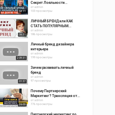
Секрет Лояльности...
от
admin
103 просмотры
58:11
ЛИЧНЫЙ БРЕНД или КАК
СТАТЬ ПОПУЛЯРНЫМ...
от
admin
186 просмотры
06:31
Личный бренд дизайнера
интерьера
от
admin
199 просмотры
2:09:31
Зачем развивать личный
бренд
от
admin
97 просмотры
01:37
Почему Партнерский
Маркетинг? Трансляция от...
от
admin
776 просмотры
26:03
Партнерский маркетинг по