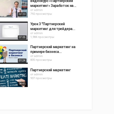
Видеокурс «Партнерский
маркетинг» Заработок на...
от
admin
792 просмотры
02:20
Урок 3 "Партнерский
маркетинг для трейдера...
от
admin
1,984 просмотры
07:05
Партнерский маркетинг на
примере бизнеса...
от
admin
835 просмотры
01:24
Партнерский маркетинг
от
admin
937 просмотры
08:41