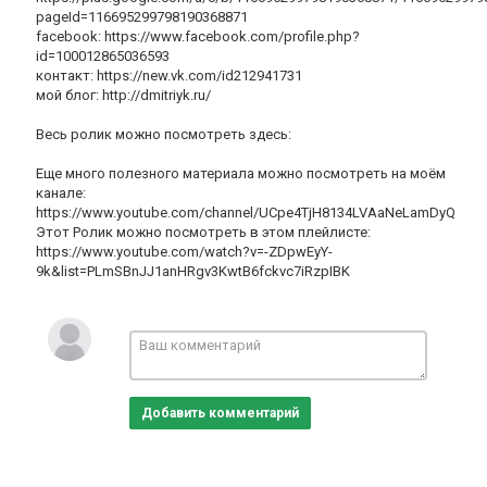
pageId=116695299798190368871
facebook: https://www.facebook.com/profile.php?
id=100012865036593
контакт: https://new.vk.com/id212941731
мой блог: http://dmitriyk.ru/
Весь ролик можно посмотреть здесь:
Еще много полезного материала можно посмотреть на моём
канале:
https://www.youtube.com/channel/UCpe4TjH8134LVAaNeLamDyQ
Этот Ролик можно посмотреть в этом плейлисте:
https://www.youtube.com/watch?v=-ZDpwEyY-
9k&list=PLmSBnJJ1anHRgv3KwtB6fckvc7iRzpIBK
Добавить комментарий