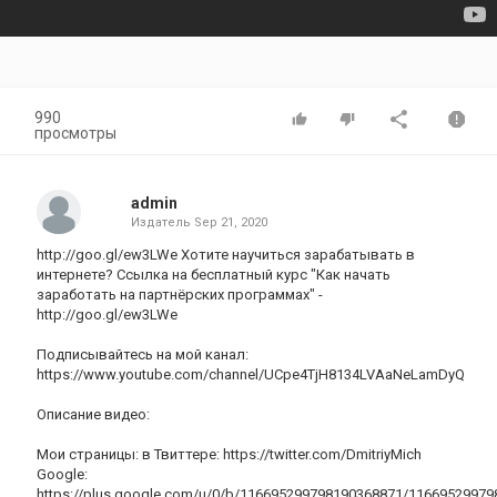
990
просмотры
admin
Издатель
Sep 21, 2020
http://goo.gl/ew3LWe Хотите научиться зарабатывать в
интернете? Ссылка на бесплатный курс "Как начать
заработать на партнёрских программах" -
http://goo.gl/ew3LWe
Подписывайтесь на мой канал:
https://www.youtube.com/channel/UCpe4TjH8134LVAaNeLamDyQ
Описание видео:
Мои страницы: в Твиттере: https://twitter.com/DmitriyMich
Google:
https://plus.google.com/u/0/b/116695299798190368871/1166952997