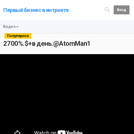
Первый бизнес в интрнете
Вход
Видео
Популярное
2700%.$+в день.@AtomMan1